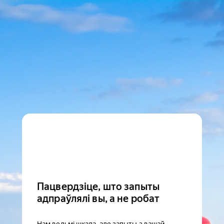
Пацвердзіце, што запыты
адпраўлялі вы, а не робат