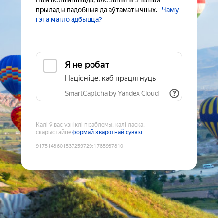
Нам вельмі шкада, але запыты з вашай
прылады падобныя да аўтаматычных.
Чаму
гэта магло адбыцца?
Я не робат
Націсніце, каб працягнуць
SmartCaptcha by Yandex Cloud
Калі ў вас узніклі праблемы, калі ласка,
скарыстайце
формай зваротнай сувязі
9175148601537259729
:
1785987810