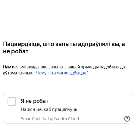
Пацвердзіце, што запыты адпраўлялі вы, а
не робат
Нам вельмі шкада, але запыты з вашай прылады падобныя да
аўтаматычных.
Чаму гэта магло адбыцца?
Я не робат
Націсніце, каб працягнуць
SmartCaptcha by Yandex Cloud