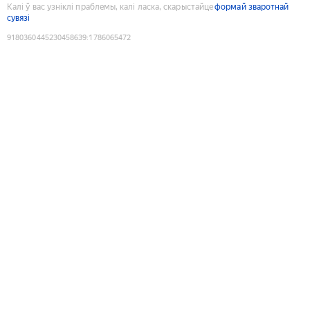
Калі ў вас узніклі праблемы, калі ласка, скарыстайце
формай зваротнай
сувязі
9180360445230458639
:
1786065472