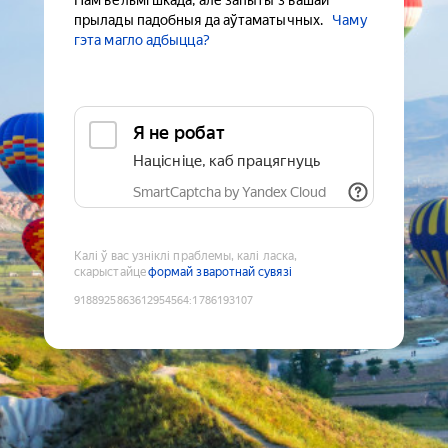
Нам вельмі шкада, але запыты з вашай
прылады падобныя да аўтаматычных.
Чаму
гэта магло адбыцца?
Я не робат
Націсніце, каб працягнуць
SmartCaptcha by Yandex Cloud
Калі ў вас узніклі праблемы, калі ласка,
скарыстайце
формай зваротнай сувязі
9188925863612954564
:
1786193107