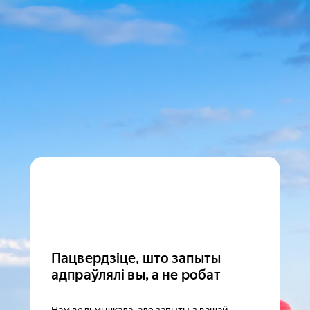
Пацвердзіце, што запыты
адпраўлялі вы, а не робат