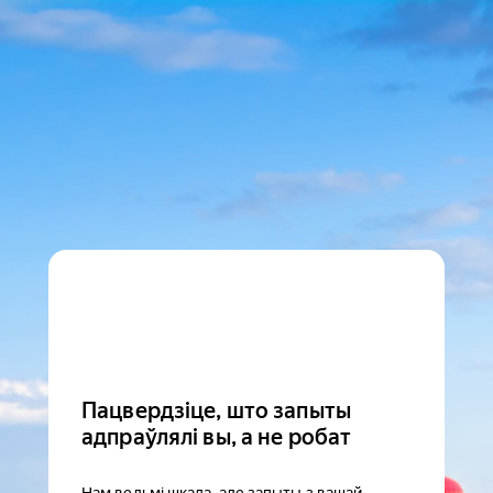
Пацвердзіце, што запыты
адпраўлялі вы, а не робат