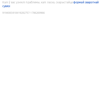
Калі ў вас узніклі праблемы, калі ласка, скарыстайце
формай зваротнай
сувязі
9194083818419282757
:
1786269966