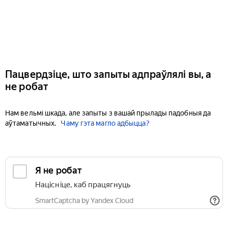
Пацвердзіце, што запыты адпраўлялі вы, а
не робат
Нам вельмі шкада, але запыты з вашай прылады падобныя да
аўтаматычных.
Чаму гэта магло адбыцца?
Я не робат
Націсніце, каб працягнуць
SmartCaptcha by Yandex Cloud