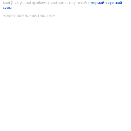
Калі ў вас узніклі праблемы, калі ласка, скарыстайце
формай зваротнай
сувязі
9185469046567618188
:
1786141596