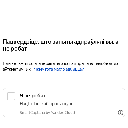
Пацвердзіце, што запыты адпраўлялі вы, а
не робат
Нам вельмі шкада, але запыты з вашай прылады падобныя да
аўтаматычных.
Чаму гэта магло адбыцца?
Я не робат
Націсніце, каб працягнуць
SmartCaptcha by Yandex Cloud