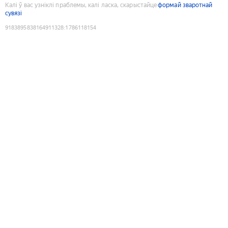
Калі ў вас узніклі праблемы, калі ласка, скарыстайце
формай зваротнай
сувязі
9183895838164911328
:
1786118154