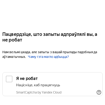
Пацвердзіце, што запыты адпраўлялі вы, а
не робат
Нам вельмі шкада, але запыты з вашай прылады падобныя да
аўтаматычных.
Чаму гэта магло адбыцца?
Я не робат
Націсніце, каб працягнуць
SmartCaptcha by Yandex Cloud