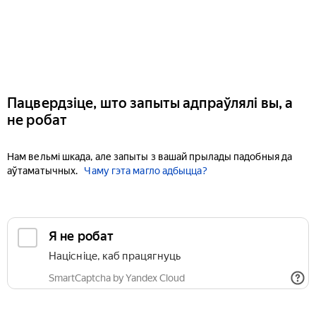
Пацвердзіце, што запыты адпраўлялі вы, а
не робат
Нам вельмі шкада, але запыты з вашай прылады падобныя да
аўтаматычных.
Чаму гэта магло адбыцца?
Я не робат
Націсніце, каб працягнуць
SmartCaptcha by Yandex Cloud