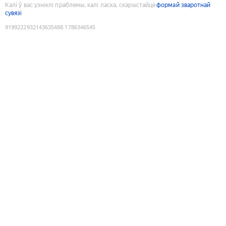
Калі ў вас узніклі праблемы, калі ласка, скарыстайце
формай зваротнай
сувязі
9199222932143635488
:
1786346545