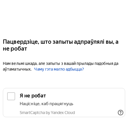
Пацвердзіце, што запыты адпраўлялі вы, а
не робат
Нам вельмі шкада, але запыты з вашай прылады падобныя да
аўтаматычных.
Чаму гэта магло адбыцца?
Я не робат
Націсніце, каб працягнуць
SmartCaptcha by Yandex Cloud