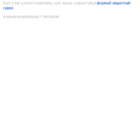
Калі ў вас узніклі праблемы, калі ласка, скарыстайце
формай зваротнай
сувязі
9188388403956090006
:
1786185098