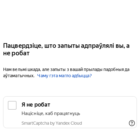
Пацвердзіце, што запыты адпраўлялі вы, а
не робат
Нам вельмі шкада, але запыты з вашай прылады падобныя да
аўтаматычных.
Чаму гэта магло адбыцца?
Я не робат
Націсніце, каб працягнуць
SmartCaptcha by Yandex Cloud