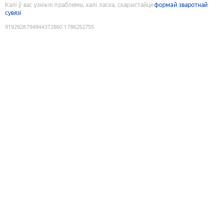
Калі ў вас узніклі праблемы, калі ласка, скарыстайце
формай зваротнай
сувязі
9192928794944372860
:
1786252755