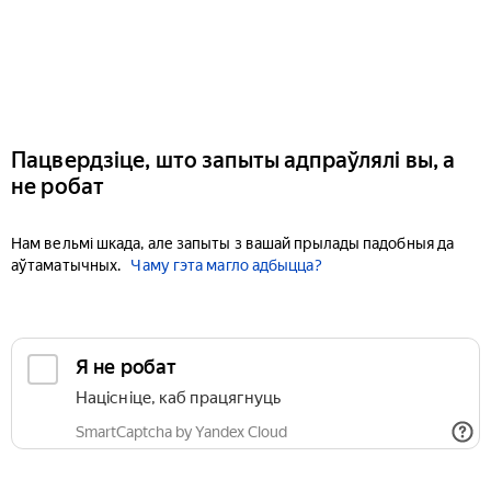
Пацвердзіце, што запыты адпраўлялі вы, а
не робат
Нам вельмі шкада, але запыты з вашай прылады падобныя да
аўтаматычных.
Чаму гэта магло адбыцца?
Я не робат
Націсніце, каб працягнуць
SmartCaptcha by Yandex Cloud