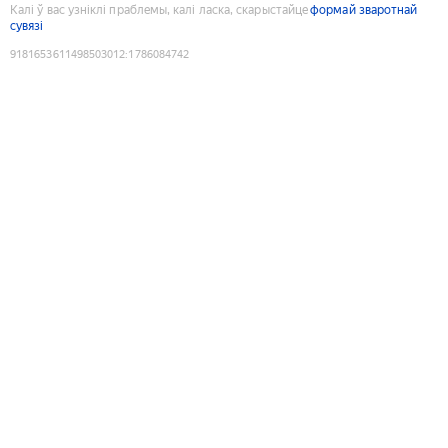
Калі ў вас узніклі праблемы, калі ласка, скарыстайце
формай зваротнай
сувязі
9181653611498503012
:
1786084742