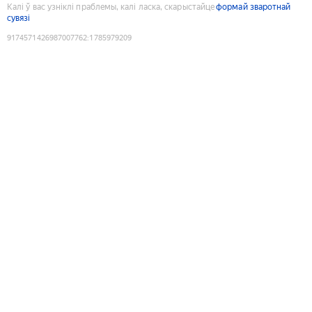
Калі ў вас узніклі праблемы, калі ласка, скарыстайце
формай зваротнай
сувязі
9174571426987007762
:
1785979209