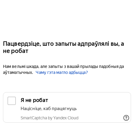
Пацвердзіце, што запыты адпраўлялі вы, а
не робат
Нам вельмі шкада, але запыты з вашай прылады падобныя да
аўтаматычных.
Чаму гэта магло адбыцца?
Я не робат
Націсніце, каб працягнуць
SmartCaptcha by Yandex Cloud