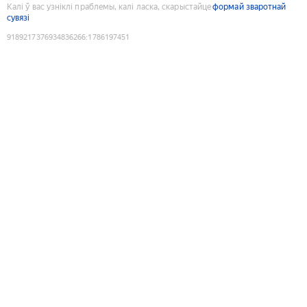
Калі ў вас узніклі праблемы, калі ласка, скарыстайце
формай зваротнай
сувязі
9189217376934836266
:
1786197451