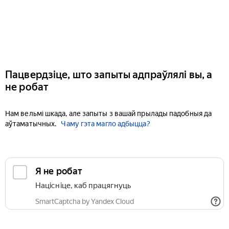
Пацвердзіце, што запыты адпраўлялі вы, а
не робат
Нам вельмі шкада, але запыты з вашай прылады падобныя да
аўтаматычных.
Чаму гэта магло адбыцца?
Я не робат
Націсніце, каб працягнуць
SmartCaptcha by Yandex Cloud