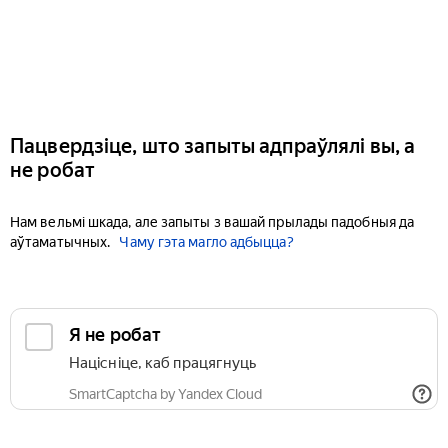
Пацвердзіце, што запыты адпраўлялі вы, а
не робат
Нам вельмі шкада, але запыты з вашай прылады падобныя да
аўтаматычных.
Чаму гэта магло адбыцца?
Я не робат
Націсніце, каб працягнуць
SmartCaptcha by Yandex Cloud