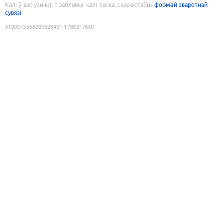
Калі ў вас узніклі праблемы, калі ласка, скарыстайце
формай зваротнай
сувязі
9190573568090328491
:
1786217660