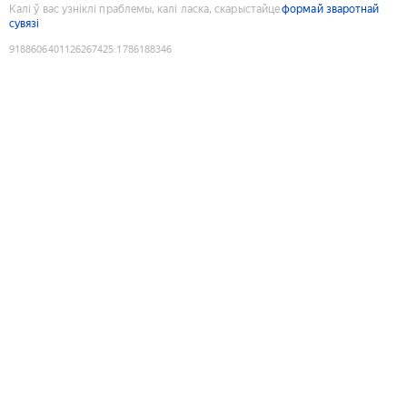
Калі ў вас узніклі праблемы, калі ласка, скарыстайце
формай зваротнай
сувязі
9188606401126267425
:
1786188346