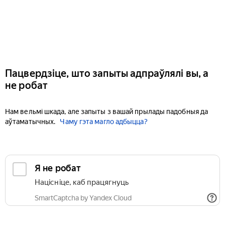
Пацвердзіце, што запыты адпраўлялі вы, а
не робат
Нам вельмі шкада, але запыты з вашай прылады падобныя да
аўтаматычных.
Чаму гэта магло адбыцца?
Я не робат
Націсніце, каб працягнуць
SmartCaptcha by Yandex Cloud