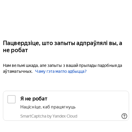
Пацвердзіце, што запыты адпраўлялі вы, а
не робат
Нам вельмі шкада, але запыты з вашай прылады падобныя да
аўтаматычных.
Чаму гэта магло адбыцца?
Я не робат
Націсніце, каб працягнуць
SmartCaptcha by Yandex Cloud