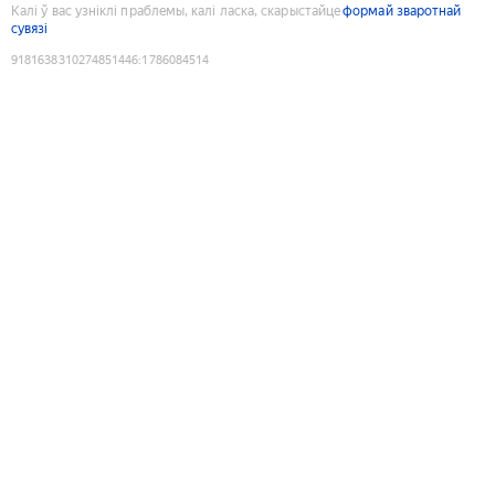
Калі ў вас узніклі праблемы, калі ласка, скарыстайце
формай зваротнай
сувязі
9181638310274851446
:
1786084514