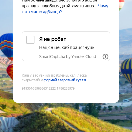
Нам вельмі шкада, але запыты з вашай
прылады падобныя да аўтаматычных.
Чаму
гэта магло адбыцца?
Я не робат
Націсніце, каб працягнуць
SmartCaptcha by Yandex Cloud
Калі ў вас узніклі праблемы, калі ласка,
скарыстайце
формай зваротнай сувязі
9193010896866312222
:
1786253979