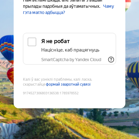
Нам вельмі шкада, але запыты з вашай
прылады падобныя да аўтаматычных.
Чаму
гэта магло адбыцца?
Я не робат
Націсніце, каб працягнуць
SmartCaptcha by Yandex Cloud
Калі ў вас узніклі праблемы, калі ласка,
скарыстайце
формай зваротнай сувязі
9174527306803136538
:
1785978552