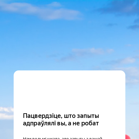
Пацвердзіце, што запыты
адпраўлялі вы, а не робат