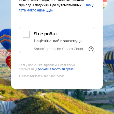
Нам вельмі шкада, але запыты з вашай
прылады падобныя да аўтаматычных.
Чаму
гэта магло адбыцца?
Я не робат
Націсніце, каб працягнуць
SmartCaptcha by Yandex Cloud
Калі ў вас узніклі праблемы, калі ласка,
скарыстайце
формай зваротнай сувязі
9188083969558714998
:
1786180562