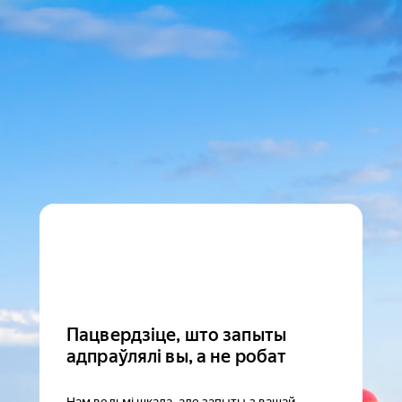
Пацвердзіце, што запыты
адпраўлялі вы, а не робат