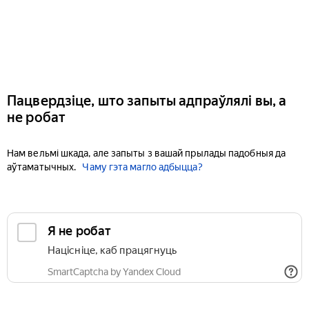
Пацвердзіце, што запыты адпраўлялі вы, а
не робат
Нам вельмі шкада, але запыты з вашай прылады падобныя да
аўтаматычных.
Чаму гэта магло адбыцца?
Я не робат
Націсніце, каб працягнуць
SmartCaptcha by Yandex Cloud