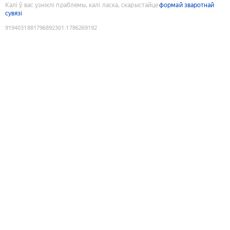
Калі ў вас узніклі праблемы, калі ласка, скарыстайце
формай зваротнай
сувязі
9194031881796892301
:
1786269192