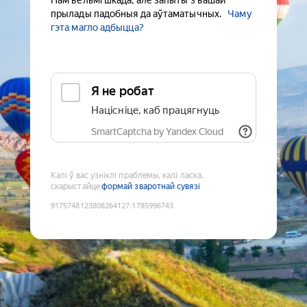
Нам вельмі шкада, але запыты з вашай
прылады падобныя да аўтаматычных.
Чаму
гэта магло адбыцца?
Я не робат
Націсніце, каб працягнуць
SmartCaptcha by Yandex Cloud
Калі ў вас узніклі праблемы, калі ласка,
скарыстайце
формай зваротнай сувязі
9175748123808264127
:
1785996743