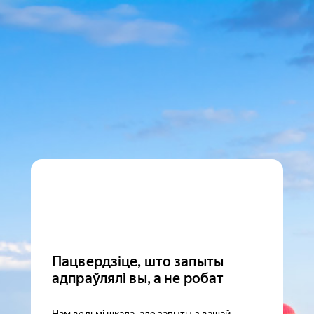
Пацвердзіце, што запыты
адпраўлялі вы, а не робат