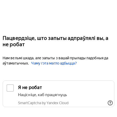
Пацвердзіце, што запыты адпраўлялі вы, а
не робат
Нам вельмі шкада, але запыты з вашай прылады падобныя да
аўтаматычных.
Чаму гэта магло адбыцца?
Я не робат
Націсніце, каб працягнуць
SmartCaptcha by Yandex Cloud