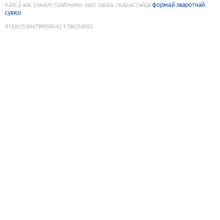
Калі ў вас узніклі праблемы, калі ласка, скарыстайце
формай зваротнай
сувязі
9193015894799556042
:
1786254053