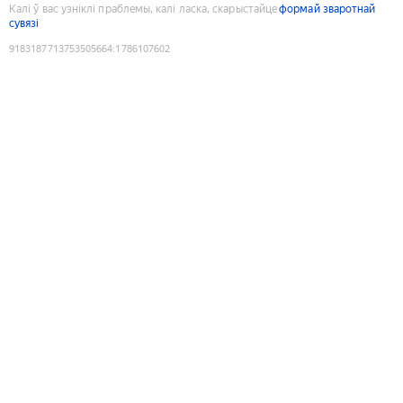
Калі ў вас узніклі праблемы, калі ласка, скарыстайце
формай зваротнай
сувязі
9183187713753505664
:
1786107602