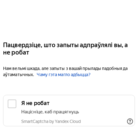
Пацвердзіце, што запыты адпраўлялі вы, а
не робат
Нам вельмі шкада, але запыты з вашай прылады падобныя да
аўтаматычных.
Чаму гэта магло адбыцца?
Я не робат
Націсніце, каб працягнуць
SmartCaptcha by Yandex Cloud