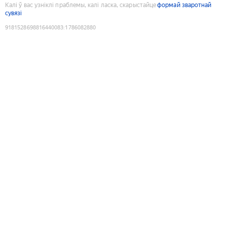
Калі ў вас узніклі праблемы, калі ласка, скарыстайце
формай зваротнай
сувязі
9181528698816440083
:
1786082880