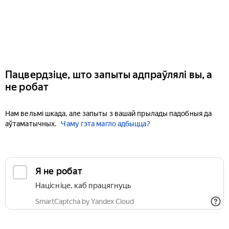
Пацвердзіце, што запыты адпраўлялі вы, а
не робат
Нам вельмі шкада, але запыты з вашай прылады падобныя да
аўтаматычных.
Чаму гэта магло адбыцца?
Я не робат
Націсніце, каб працягнуць
SmartCaptcha by Yandex Cloud