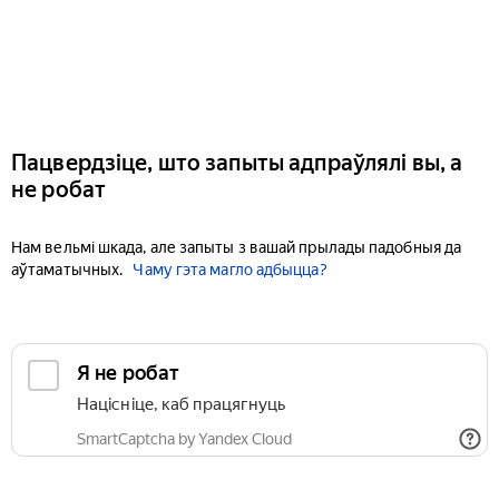
Пацвердзіце, што запыты адпраўлялі вы, а
не робат
Нам вельмі шкада, але запыты з вашай прылады падобныя да
аўтаматычных.
Чаму гэта магло адбыцца?
Я не робат
Націсніце, каб працягнуць
SmartCaptcha by Yandex Cloud