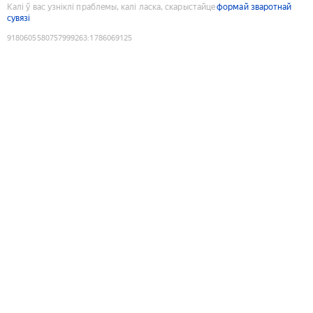
Калі ў вас узніклі праблемы, калі ласка, скарыстайце
формай зваротнай
сувязі
9180605580757999263
:
1786069125