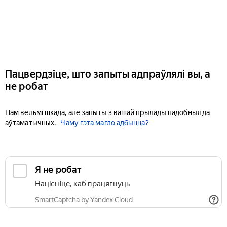
Пацвердзіце, што запыты адпраўлялі вы, а
не робат
Нам вельмі шкада, але запыты з вашай прылады падобныя да
аўтаматычных.
Чаму гэта магло адбыцца?
Я не робат
Націсніце, каб працягнуць
SmartCaptcha by Yandex Cloud