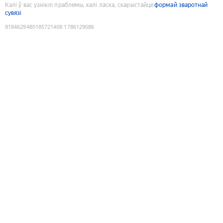
Калі ў вас узніклі праблемы, калі ласка, скарыстайце
формай зваротнай
сувязі
9184629480185721408
:
1786129086