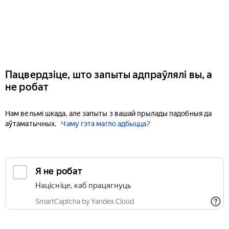
Пацвердзіце, што запыты адпраўлялі вы, а
не робат
Нам вельмі шкада, але запыты з вашай прылады падобныя да
аўтаматычных.
Чаму гэта магло адбыцца?
Я не робат
Націсніце, каб працягнуць
SmartCaptcha by Yandex Cloud