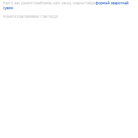
Калі ў вас узніклі праблемы, калі ласка, скарыстайце
формай зваротнай
сувязі
9184974339619899569
:
1786134225