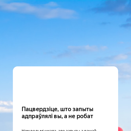
Пацвердзіце, што запыты
адпраўлялі вы, а не робат