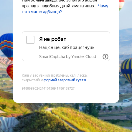
Нам вельмі шкада, але запыты з вашай
прылады падобныя да аўтаматычных.
Чаму
гэта магло адбыцца?
Я не робат
Націсніце, каб працягнуць
SmartCaptcha by Yandex Cloud
Калі ў вас узніклі праблемы, калі ласка,
скарыстайце
формай зваротнай сувязі
9188699024244101369
:
1786189727