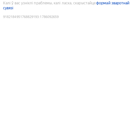
Калі ў вас узніклі праблемы, калі ласка, скарыстайце
формай зваротнай
сувязі
9182184951768829193
:
1786092659