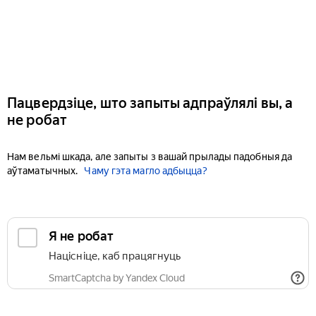
Пацвердзіце, што запыты адпраўлялі вы, а
не робат
Нам вельмі шкада, але запыты з вашай прылады падобныя да
аўтаматычных.
Чаму гэта магло адбыцца?
Я не робат
Націсніце, каб працягнуць
SmartCaptcha by Yandex Cloud