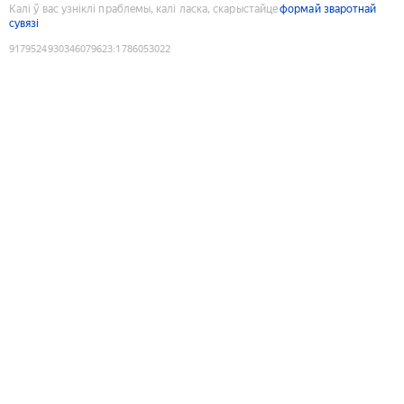
Калі ў вас узніклі праблемы, калі ласка, скарыстайце
формай зваротнай
сувязі
9179524930346079623
:
1786053022