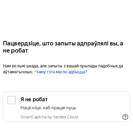
Пацвердзіце, што запыты адпраўлялі вы, а
не робат
Нам вельмі шкада, але запыты з вашай прылады падобныя да
аўтаматычных.
Чаму гэта магло адбыцца?
Я не робат
Націсніце, каб працягнуць
SmartCaptcha by Yandex Cloud