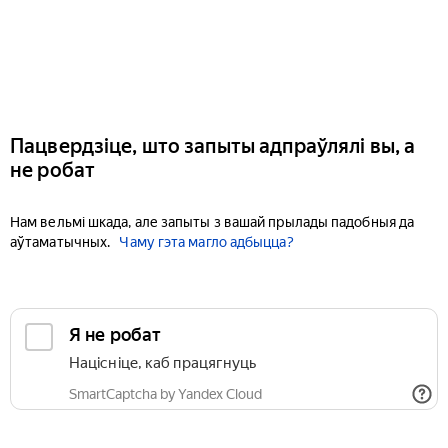
Пацвердзіце, што запыты адпраўлялі вы, а
не робат
Нам вельмі шкада, але запыты з вашай прылады падобныя да
аўтаматычных.
Чаму гэта магло адбыцца?
Я не робат
Націсніце, каб працягнуць
SmartCaptcha by Yandex Cloud