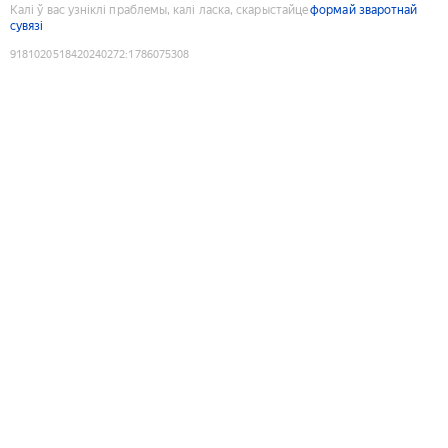
Калі ў вас узніклі праблемы, калі ласка, скарыстайце
формай зваротнай
сувязі
9181020518420240272
:
1786075308