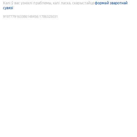
Калі ў вас узніклі праблемы, калі ласка, скарыстайце
формай зваротнай
сувязі
9197779163386148456
:
1786325031