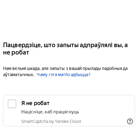
Пацвердзіце, што запыты адпраўлялі вы, а
не робат
Нам вельмі шкада, але запыты з вашай прылады падобныя да
аўтаматычных.
Чаму гэта магло адбыцца?
Я не робат
Націсніце, каб працягнуць
SmartCaptcha by Yandex Cloud