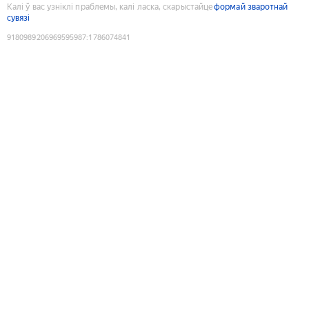
Калі ў вас узніклі праблемы, калі ласка, скарыстайце
формай зваротнай
сувязі
9180989206969595987
:
1786074841