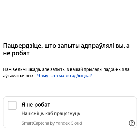
Пацвердзіце, што запыты адпраўлялі вы, а
не робат
Нам вельмі шкада, але запыты з вашай прылады падобныя да
аўтаматычных.
Чаму гэта магло адбыцца?
Я не робат
Націсніце, каб працягнуць
SmartCaptcha by Yandex Cloud