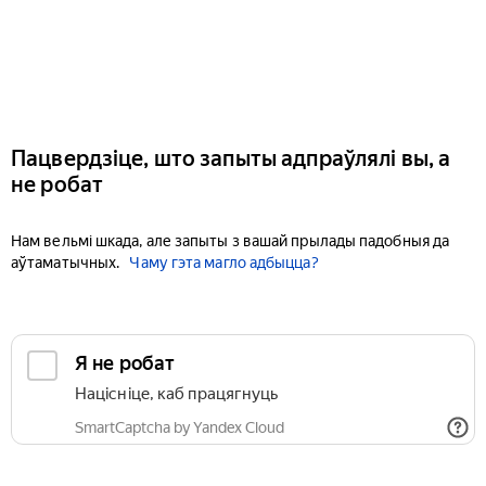
Пацвердзіце, што запыты адпраўлялі вы, а
не робат
Нам вельмі шкада, але запыты з вашай прылады падобныя да
аўтаматычных.
Чаму гэта магло адбыцца?
Я не робат
Націсніце, каб працягнуць
SmartCaptcha by Yandex Cloud