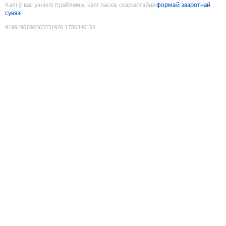
Калі ў вас узніклі праблемы, калі ласка, скарыстайце
формай зваротнай
сувязі
9199196690363231926
:
1786346154