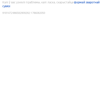
Калі ў вас узніклі праблемы, калі ласка, скарыстайце
формай зваротнай
сувязі
9181472986582909292
:
1786082050