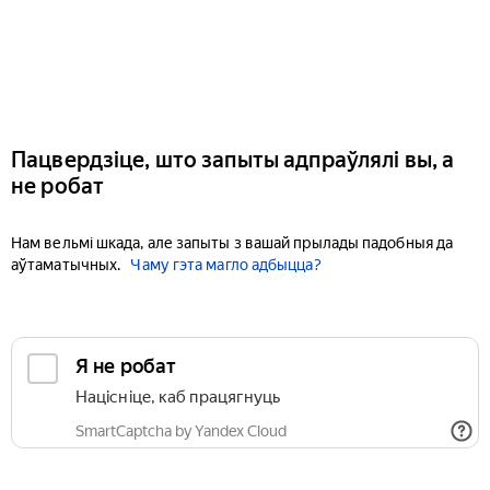
Пацвердзіце, што запыты адпраўлялі вы, а
не робат
Нам вельмі шкада, але запыты з вашай прылады падобныя да
аўтаматычных.
Чаму гэта магло адбыцца?
Я не робат
Націсніце, каб працягнуць
SmartCaptcha by Yandex Cloud