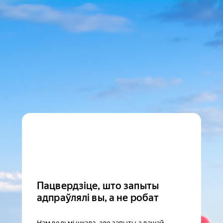
Пацвердзіце, што запыты
адпраўлялі вы, а не робат