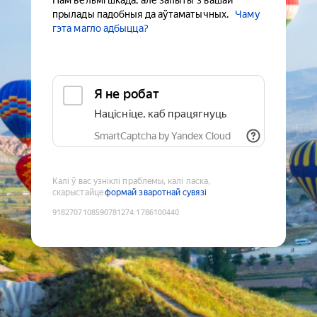
Нам вельмі шкада, але запыты з вашай
прылады падобныя да аўтаматычных.
Чаму
гэта магло адбыцца?
Я не робат
Націсніце, каб працягнуць
SmartCaptcha by Yandex Cloud
Калі ў вас узніклі праблемы, калі ласка,
скарыстайце
формай зваротнай сувязі
9182707108590781274
:
1786100440