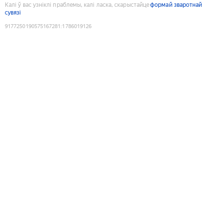
Калі ў вас узніклі праблемы, калі ласка, скарыстайце
формай зваротнай
сувязі
9177250190575167281
:
1786019126