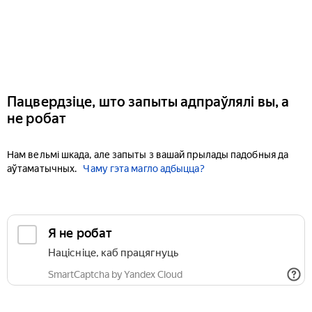
Пацвердзіце, што запыты адпраўлялі вы, а
не робат
Нам вельмі шкада, але запыты з вашай прылады падобныя да
аўтаматычных.
Чаму гэта магло адбыцца?
Я не робат
Націсніце, каб працягнуць
SmartCaptcha by Yandex Cloud