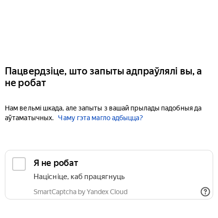
Пацвердзіце, што запыты адпраўлялі вы, а
не робат
Нам вельмі шкада, але запыты з вашай прылады падобныя да
аўтаматычных.
Чаму гэта магло адбыцца?
Я не робат
Націсніце, каб працягнуць
SmartCaptcha by Yandex Cloud