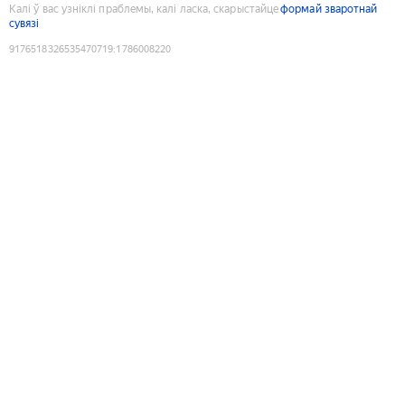
Калі ў вас узніклі праблемы, калі ласка, скарыстайце
формай зваротнай
сувязі
9176518326535470719
:
1786008220