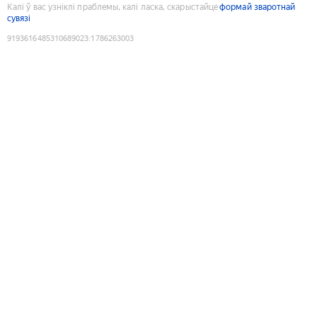
Калі ў вас узніклі праблемы, калі ласка, скарыстайце
формай зваротнай
сувязі
9193616485310689023
:
1786263003