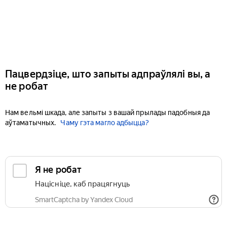
Пацвердзіце, што запыты адпраўлялі вы, а
не робат
Нам вельмі шкада, але запыты з вашай прылады падобныя да
аўтаматычных.
Чаму гэта магло адбыцца?
Я не робат
Націсніце, каб працягнуць
SmartCaptcha by Yandex Cloud