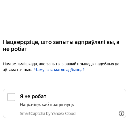
Пацвердзіце, што запыты адпраўлялі вы, а
не робат
Нам вельмі шкада, але запыты з вашай прылады падобныя да
аўтаматычных.
Чаму гэта магло адбыцца?
Я не робат
Націсніце, каб працягнуць
SmartCaptcha by Yandex Cloud