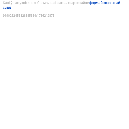
Калі ў вас узніклі праблемы, калі ласка, скарыстайце
формай зваротнай
сувязі
9190252455128885384
:
1786212875