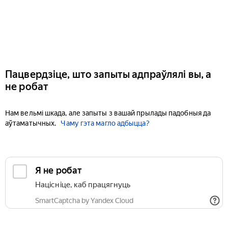
Пацвердзіце, што запыты адпраўлялі вы, а
не робат
Нам вельмі шкада, але запыты з вашай прылады падобныя да
аўтаматычных.
Чаму гэта магло адбыцца?
Я не робат
Націсніце, каб працягнуць
SmartCaptcha by Yandex Cloud