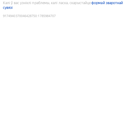
Калі ў вас узніклі праблемы, калі ласка, скарыстайце
формай зваротнай
сувязі
9174940370046428750
:
1785984707