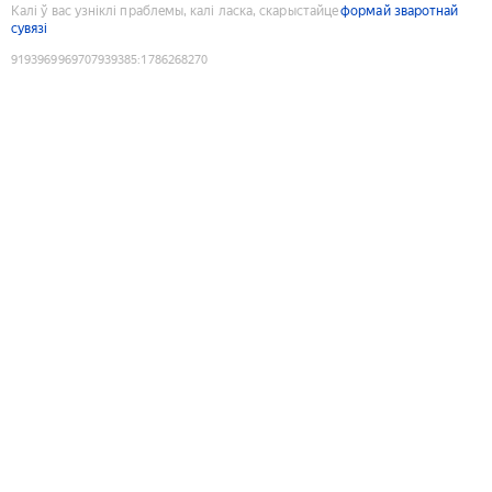
Калі ў вас узніклі праблемы, калі ласка, скарыстайце
формай зваротнай
сувязі
9193969969707939385
:
1786268270