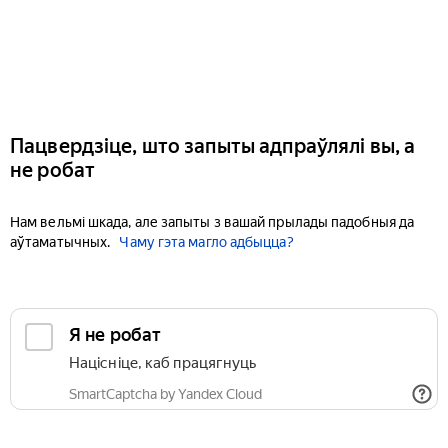
Пацвердзіце, што запыты адпраўлялі вы, а
не робат
Нам вельмі шкада, але запыты з вашай прылады падобныя да
аўтаматычных.
Чаму гэта магло адбыцца?
Я не робат
Націсніце, каб працягнуць
SmartCaptcha by Yandex Cloud