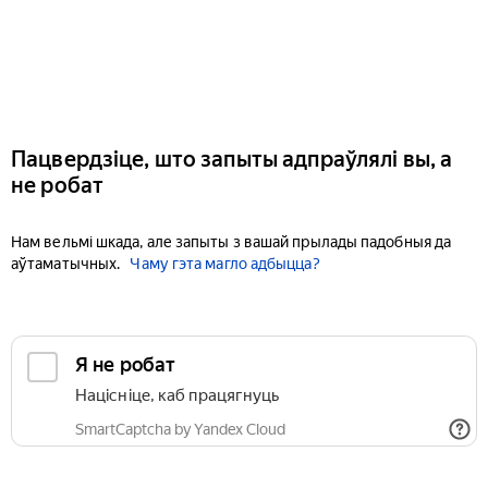
Пацвердзіце, што запыты адпраўлялі вы, а
не робат
Нам вельмі шкада, але запыты з вашай прылады падобныя да
аўтаматычных.
Чаму гэта магло адбыцца?
Я не робат
Націсніце, каб працягнуць
SmartCaptcha by Yandex Cloud