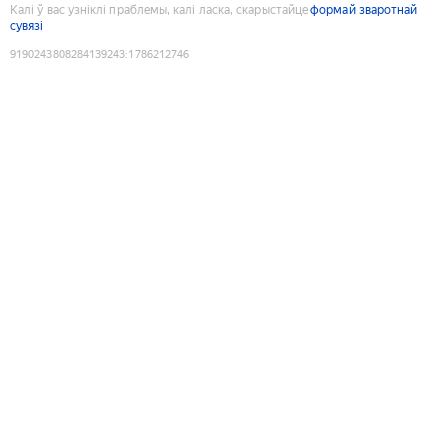
Калі ў вас узніклі праблемы, калі ласка, скарыстайце
формай зваротнай
сувязі
9190243808284139243
:
1786212746