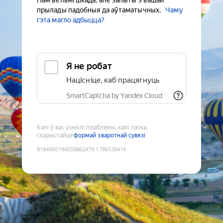
Нам вельмі шкада, але запыты з вашай
прылады падобныя да аўтаматычных.
Чаму
гэта магло адбыцца?
Я не робат
Націсніце, каб працягнуць
SmartCaptcha by Yandex Cloud
Калі ў вас узніклі праблемы, калі ласка,
скарыстайце
формай зваротнай сувязі
9184450194559862479
:
1786126414