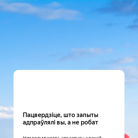
Пацвердзіце, што запыты
адпраўлялі вы, а не робат