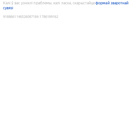
Калі ў вас узніклі праблемы, калі ласка, скарыстайце
формай зваротнай
сувязі
9188661146526087184
:
1786189162