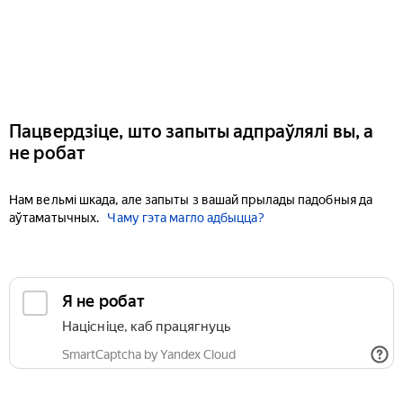
Пацвердзіце, што запыты адпраўлялі вы, а
не робат
Нам вельмі шкада, але запыты з вашай прылады падобныя да
аўтаматычных.
Чаму гэта магло адбыцца?
Я не робат
Націсніце, каб працягнуць
SmartCaptcha by Yandex Cloud