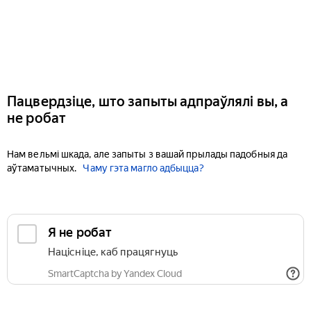
Пацвердзіце, што запыты адпраўлялі вы, а
не робат
Нам вельмі шкада, але запыты з вашай прылады падобныя да
аўтаматычных.
Чаму гэта магло адбыцца?
Я не робат
Націсніце, каб працягнуць
SmartCaptcha by Yandex Cloud