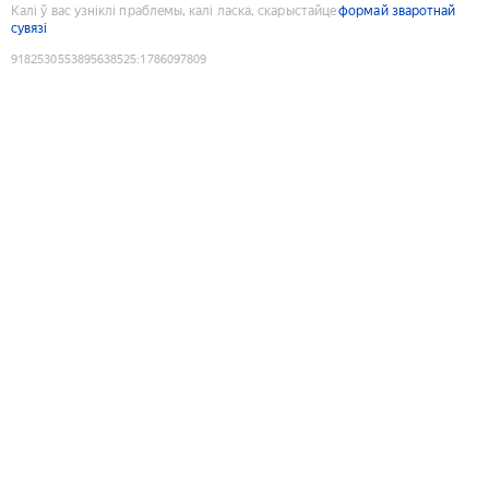
Калі ў вас узніклі праблемы, калі ласка, скарыстайце
формай зваротнай
сувязі
9182530553895638525
:
1786097809