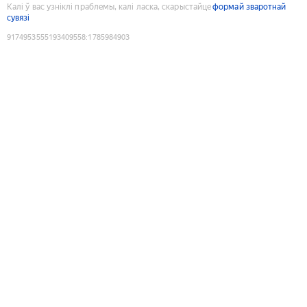
Калі ў вас узніклі праблемы, калі ласка, скарыстайце
формай зваротнай
сувязі
9174953555193409558
:
1785984903