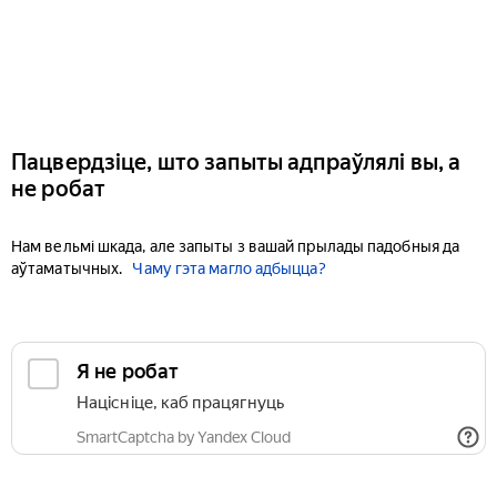
Пацвердзіце, што запыты адпраўлялі вы, а
не робат
Нам вельмі шкада, але запыты з вашай прылады падобныя да
аўтаматычных.
Чаму гэта магло адбыцца?
Я не робат
Націсніце, каб працягнуць
SmartCaptcha by Yandex Cloud