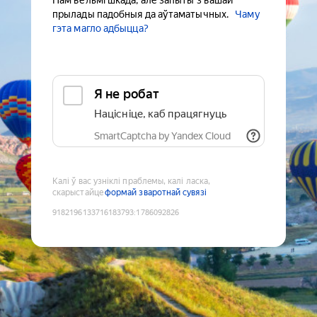
Нам вельмі шкада, але запыты з вашай
прылады падобныя да аўтаматычных.
Чаму
гэта магло адбыцца?
Я не робат
Націсніце, каб працягнуць
SmartCaptcha by Yandex Cloud
Калі ў вас узніклі праблемы, калі ласка,
скарыстайце
формай зваротнай сувязі
9182196133716183793
:
1786092826