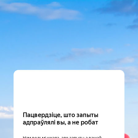
Пацвердзіце, што запыты
адпраўлялі вы, а не робат