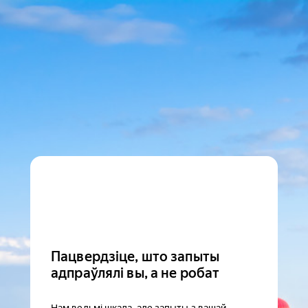
Пацвердзіце, што запыты
адпраўлялі вы, а не робат