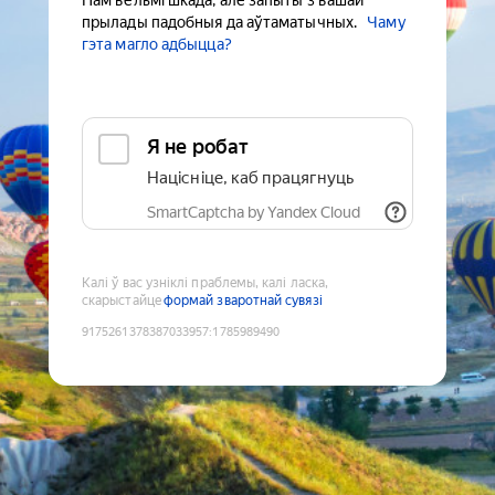
Нам вельмі шкада, але запыты з вашай
прылады падобныя да аўтаматычных.
Чаму
гэта магло адбыцца?
Я не робат
Націсніце, каб працягнуць
SmartCaptcha by Yandex Cloud
Калі ў вас узніклі праблемы, калі ласка,
скарыстайце
формай зваротнай сувязі
9175261378387033957
:
1785989490