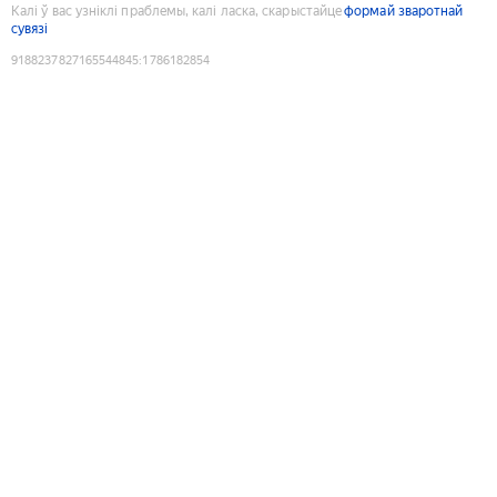
Калі ў вас узніклі праблемы, калі ласка, скарыстайце
формай зваротнай
сувязі
9188237827165544845
:
1786182854