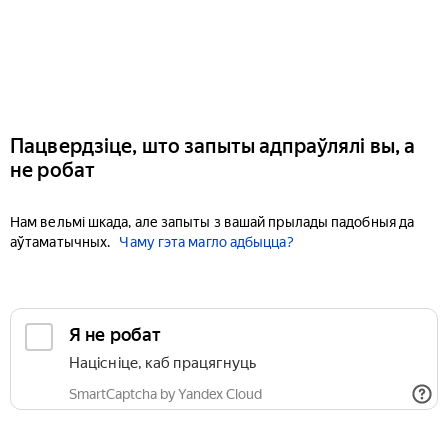
Пацвердзіце, што запыты адпраўлялі вы, а
не робат
Нам вельмі шкада, але запыты з вашай прылады падобныя да
аўтаматычных.
Чаму гэта магло адбыцца?
Я не робат
Націсніце, каб працягнуць
SmartCaptcha by Yandex Cloud